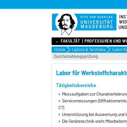
INS
WER
UND
← FAKULTÄT
PROFESSUREN UND W
Home
Labore & Technika
Labor f
Durchstrahlungsprüfung
Labor für Werkstoffcharakt
Tätigkeitsbereiche
Messaufgaben zur Charakterisierung 
Servicemessungen (Diffraktometrie,
CT)
Unterstützung bei Auswertung und In
Die Gerätetechnik steht Mitarbeite