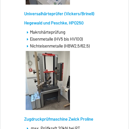
Universalhärteprüfer (Vickers/Brinell)
Hegewald und Peschke, HPO250
Makrohärteprüfung
Eisenmetalle (HV5 bis HV100)
Nichteisenmetalle (HBW2,5/62,5)
Zugdruckprüfmaschine Zwick Proline
max. Prüfkraft 20kN bei RT