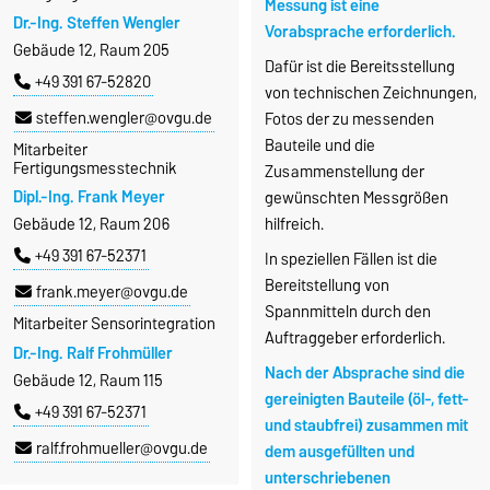
Messung ist eine
Dr.-Ing. Steffen Wengler
Vorabsprache erforderlich.
Gebäude 12, Raum 205
Dafür ist die Bereitsstellung
+49 391 67-52820
von technischen Zeichnungen,
steffen.wengler@ovgu.de
Fotos der zu messenden
Bauteile und die
Mitarbeiter
Fertigungsmesstechnik
Zusammenstellung der
Dipl.-Ing. Frank Meyer
gewünschten Messgrößen
hilfreich.
Gebäude 12, Raum 206
+49 391 67-52371
In speziellen Fällen ist die
Bereitstellung von
frank.meyer@ovgu.de
Spannmitteln durch den
Mitarbeiter Sensorintegration
Auftraggeber erforderlich.
Dr.-Ing. Ralf Frohmüller
Nach der Absprache sind die
Gebäude 12, Raum 115
gereinigten Bauteile (öl-, fett-
+49 391 67-52371
und staubfrei) zusammen mit
ralf.frohmueller@ovgu.de
dem ausgefüllten und
unterschriebenen